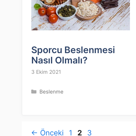
Sporcu Beslenmesi
Nasıl Olmalı?
3 Ekim 2021
Kategoriler
Beslenme
Sayfa
Sayfa
Sayfa
←
Önceki
1
2
3