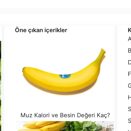
Öne çıkan içerikler
K
D
F
G
H
S
Muz Kalori ve Besin Değeri Kaç?