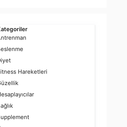
ategoriler
Antrenman
Beslenme
iyet
itness Hareketleri
üzellik
esaplayıcılar
ağlık
Supplement