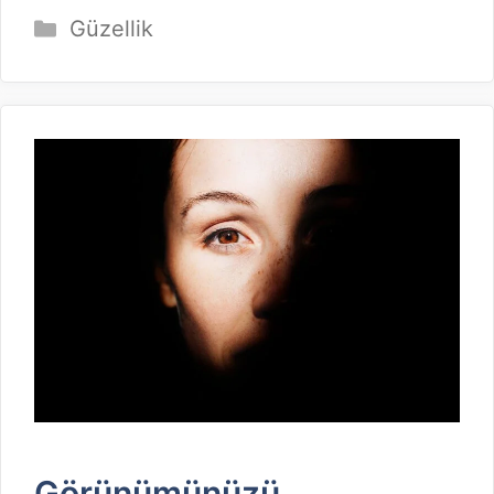
Kategoriler
Güzellik
Görünümünüzü