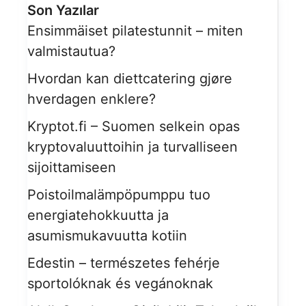
Son Yazılar
Ensimmäiset pilatestunnit – miten
valmistautua?
Hvordan kan diettcatering gjøre
hverdagen enklere?
Kryptot.fi – Suomen selkein opas
kryptovaluuttoihin ja turvalliseen
sijoittamiseen
Poistoilmalämpöpumppu tuo
energiatehokkuutta ja
asumismukavuutta kotiin
Edestin – természetes fehérje
sportolóknak és vegánoknak