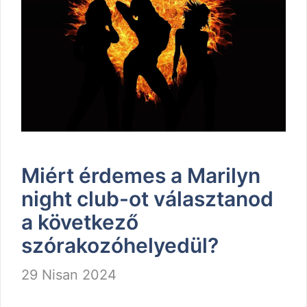
Miért érdemes a Marilyn
night club-ot választanod
a következő
szórakozóhelyedül?
29 Nisan 2024