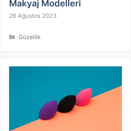
Makyaj Modelleri
26 Ağustos 2023
Kategoriler
Güzellik