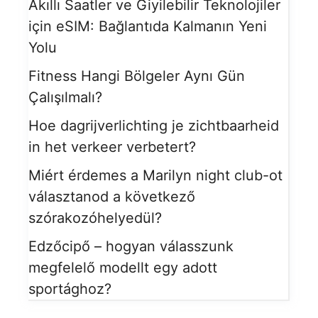
Akıllı Saatler ve Giyilebilir Teknolojiler
için eSIM: Bağlantıda Kalmanın Yeni
Yolu
Fitness Hangi Bölgeler Aynı Gün
Çalışılmalı?
Hoe dagrijverlichting je zichtbaarheid
in het verkeer verbetert?
Miért érdemes a Marilyn night club-ot
választanod a következő
szórakozóhelyedül?
Edzőcipő – hogyan válasszunk
megfelelő modellt egy adott
sportághoz?