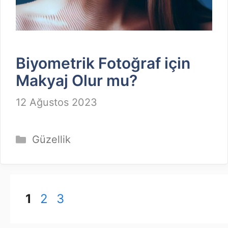
Biyometrik Fotoğraf için
Makyaj Olur mu?
12 Ağustos 2023
Kategoriler
Güzellik
Sayfa
Sayfa
Sayfa
1
2
3