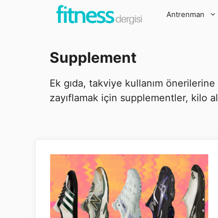
İçeriğe
Antrenman
atla
Supplement
Ek gıda, takviye kullanım önerilerin
zayıflamak için supplementler, kilo a