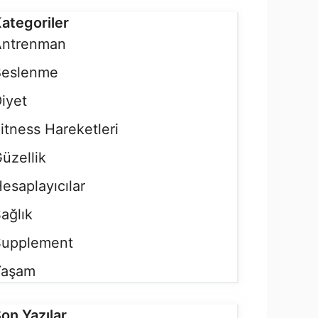
ategoriler
Antrenman
Beslenme
iyet
itness Hareketleri
üzellik
esaplayıcılar
ağlık
Supplement
Yaşam
on Yazılar