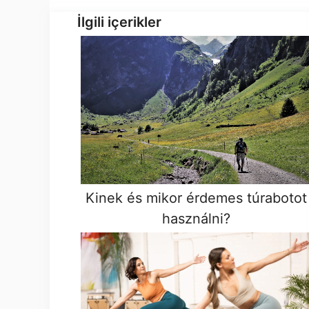
İlgili içerikler
Kinek és mikor érdemes túrabotot
használni?