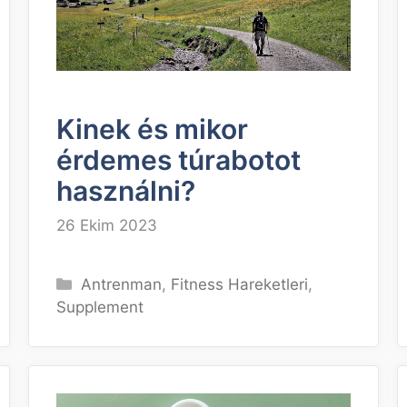
Kinek és mikor
érdemes túrabotot
használni?
26 Ekim 2023
Kategoriler
Antrenman
,
Fitness Hareketleri
,
Supplement