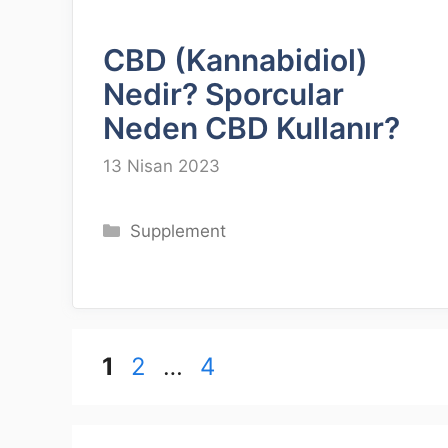
CBD (Kannabidiol)
Nedir? Sporcular
Neden CBD Kullanır?
13 Nisan 2023
Kategoriler
Supplement
Sayfa
Sayfa
Sayfa
1
2
…
4