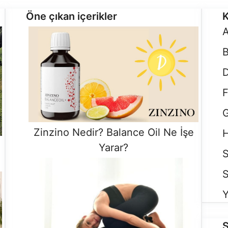
Öne çıkan içerikler
K
D
F
G
Zinzino Nedir? Balance Oil Ne İşe
H
Yarar?
S
S