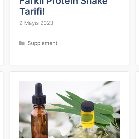
Farklı Protein Shake
Tarifi!
9 Mayıs 2023
Kategoriler
Supplement