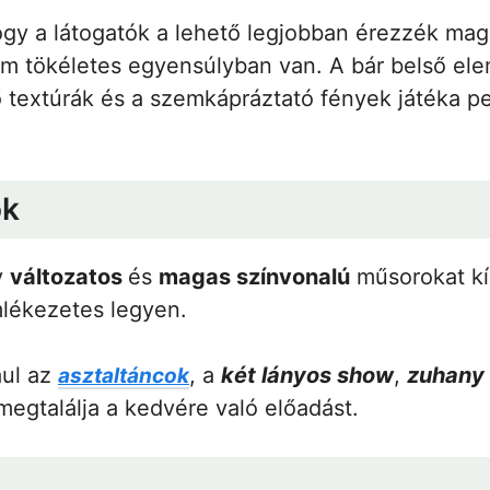
hogy a látogatók a lehető legjobban érezzék mag
em tökéletes egyensúlyban van. A bár belső ele
 textúrák és a szemkápráztató fények játéka pe
ok
y
változatos
és
magas színvonalú
műsorokat kín
lékezetes legyen.
ául az
, a
két lányos show
,
zuhany
asztaltáncok
megtalálja a kedvére való előadást.