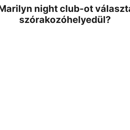
Marilyn night club-ot válasz
szórakozóhelyedül?