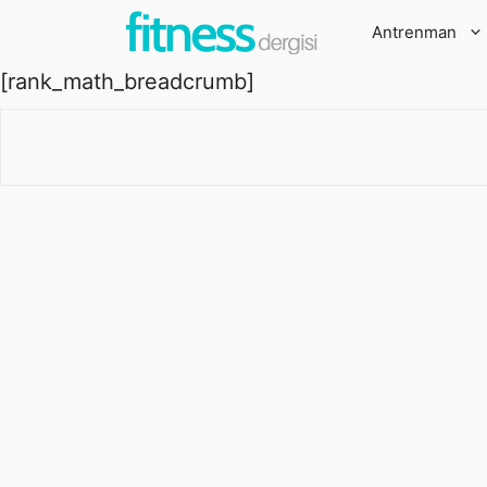
İçeriğe
Antrenman
atla
[rank_math_breadcrumb]