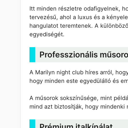
Itt minden részletre odafigyelnek, 
tervezésű, ahol a luxus és a kényel
hangulatot teremtenek. A különböző
egyediségét.
Professzionális műsor
A Marilyn night club híres arról, hog
hogy minden este egyedülálló és em
A műsorok sokszínűsége, mint péld
mind azt biztosítják, hogy mindenki 
Prémium italkínálat