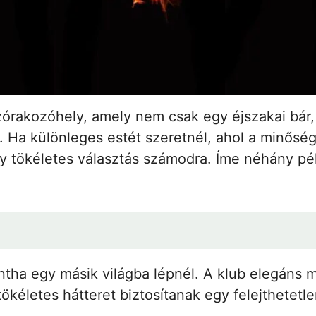
szórakozóhely, amely nem csak egy éjszakai bár
 Ha különleges estét szeretnél, ahol a minőség
y tökéletes választás számodra. Íme néhány pél
intha egy másik világba lépnél. A klub elegáns 
tökéletes hátteret biztosítanak egy felejthetetl