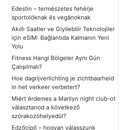
Edestin – természetes fehérje
sportolóknak és vegánoknak
Akıllı Saatler ve Giyilebilir Teknolojiler
için eSIM: Bağlantıda Kalmanın Yeni
Yolu
Fitness Hangi Bölgeler Aynı Gün
Çalışılmalı?
Hoe dagrijverlichting je zichtbaarheid
in het verkeer verbetert?
Miért érdemes a Marilyn night club-ot
választanod a következő
szórakozóhelyedül?
Edzőcipő – hogyan válasszunk