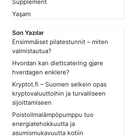
Supplement
Yaşam
Son Yazılar
Ensimmäiset pilatestunnit – miten
valmistautua?
Hvordan kan diettcatering gjøre
hverdagen enklere?
Kryptot.fi – Suomen selkein opas
kryptovaluuttoihin ja turvalliseen
sijoittamiseen
Poistoilmalämpöpumppu tuo
energiatehokkuutta ja
asumismukavuutta kotiin