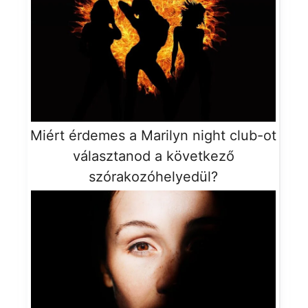
Miért érdemes a Marilyn night club-ot
választanod a következő
szórakozóhelyedül?