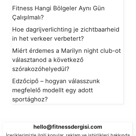
Fitness Hangi Bölgeler Aynı Gün
Çalışılmalı?
Hoe dagrijverlichting je zichtbaarheid
in het verkeer verbetert?
Miért érdemes a Marilyn night club-ot
választanod a következő
szórakozóhelyedül?
Edzőcipő – hogyan válasszunk
megfelelő modellt egy adott
sportághoz?
hello@fitnessdergisi.com
İçeriklerimizle ilgili konular, reklam ve işbirlikleri hakkında