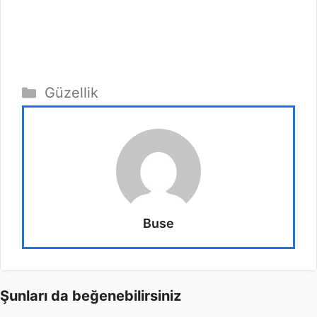
Kategoriler
Güzellik
Buse
Şunları da beğenebilirsiniz