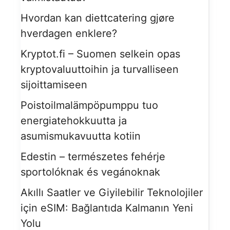
Hvordan kan diettcatering gjøre
hverdagen enklere?
Kryptot.fi – Suomen selkein opas
kryptovaluuttoihin ja turvalliseen
sijoittamiseen
Poistoilmalämpöpumppu tuo
energiatehokkuutta ja
asumismukavuutta kotiin
Edestin – természetes fehérje
sportolóknak és vegánoknak
Akıllı Saatler ve Giyilebilir Teknolojiler
için eSIM: Bağlantıda Kalmanın Yeni
Yolu