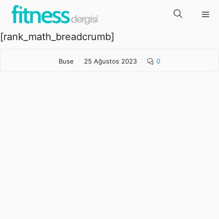
İçeriğe
Me
atla
[rank_math_breadcrumb]
Buse
25 Ağustos 2023
0