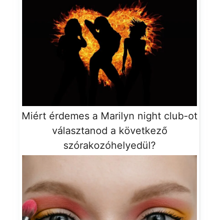
Miért érdemes a Marilyn night club-ot
választanod a következő
szórakozóhelyedül?