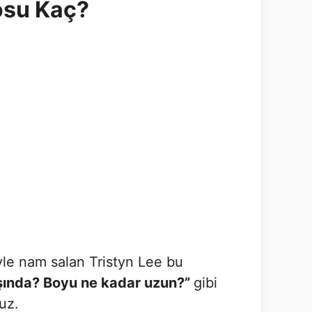
losu Kaç?
yle nam salan Tristyn Lee bu
aşında? Boyu ne kadar uzun?”
gibi
uz.