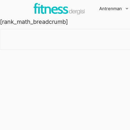
İçeriğe
Antrenman
atla
[rank_math_breadcrumb]