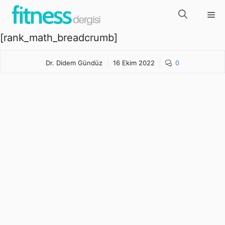
İçeriğe
Me
atla
[rank_math_breadcrumb]
Dr. Didem Gündüz
16 Ekim 2022
0