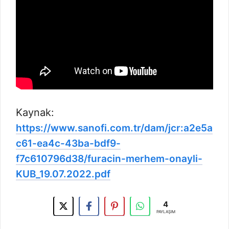
Kaynak:
https://www.sanofi.com.tr/dam/jcr:a2e5a
c61-ea4c-43ba-bdf9-
f7c610796d38/furacin-merhem-onayli-
KUB_19.07.2022.pdf
4
PAYLAŞIM