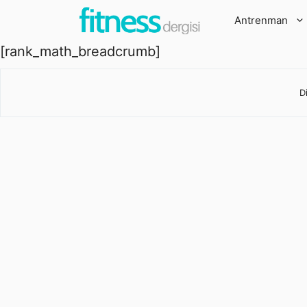
İçeriğe
Antrenman
atla
[rank_math_breadcrumb]
D