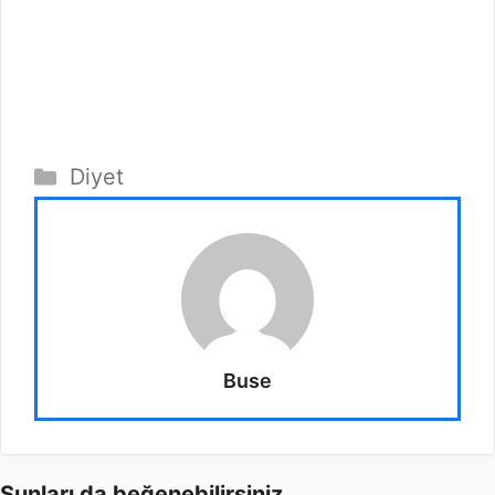
Kategoriler
Diyet
Buse
Şunları da beğenebilirsiniz