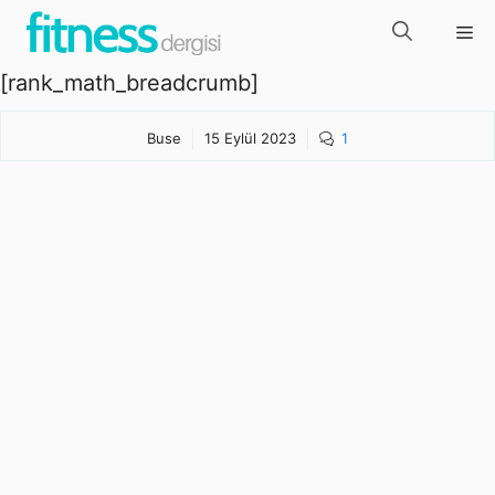
İçeriğe
Me
atla
[rank_math_breadcrumb]
Buse
15 Eylül 2023
1