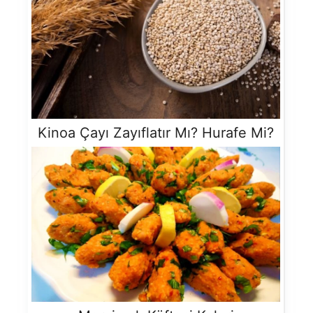
Kinoa Çayı Zayıflatır Mı? Hurafe Mi?