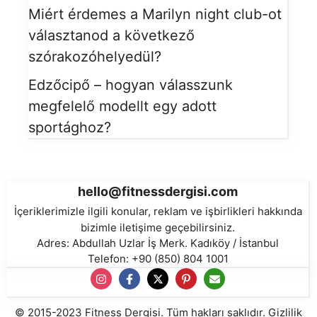
Miért érdemes a Marilyn night club-ot
választanod a következő
szórakozóhelyedül?
Edzőcipő – hogyan válasszunk
megfelelő modellt egy adott
sportághoz?
hello@fitnessdergisi.com
İçeriklerimizle ilgili konular, reklam ve işbirlikleri hakkında
bizimle iletişime geçebilirsiniz.
Adres: Abdullah Uzlar İş Merk. Kadıköy / İstanbul
Telefon: +90 (850) 804 1001
© 2015-2023
Fitness Dergisi
. Tüm hakları saklıdır.
Gizlilik