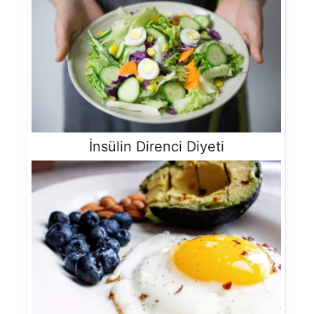
İnsülin Direnci Diyeti