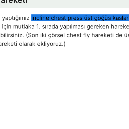
Hareketi
k yaptığımız
incline chest press üst göğüs kasların
için mutlaka 1. sırada yapılması gereken harekett
bilirsiniz. (Son iki görsel chest fly hareketi de üs
areketi olarak ekliyoruz.)