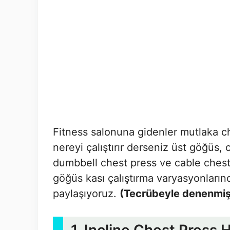
Fitness salonuna gidenler mutlaka che
nereyi çalıştırır derseniz üst göğüs,
dumbbell chest press ve cable chest 
göğüs kası çalıştırma varyasyonları
paylaşıyoruz.
(Tecrübeyle denenmiş v