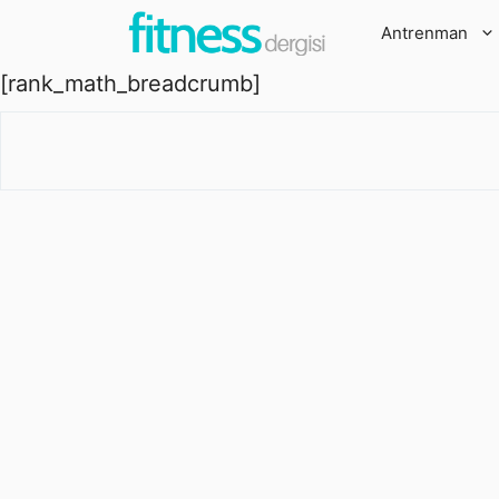
İçeriğe
Antrenman
atla
[rank_math_breadcrumb]