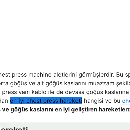
st press machine aletlerini görmüşlerdir. Bu spo
 orta göğüs ve alt göğüs kaslarını muazzam şekild
press yani kablo ile de devasa göğüs kaslarına s
ndan
en iyi chest press hareketi
hangisi ve bu
ch
e göğüs kaslarını en iyi geliştiren hareketlerd