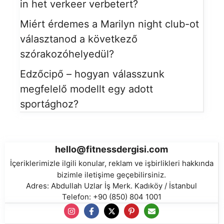
in het verkeer verbetert?
Miért érdemes a Marilyn night club-ot
választanod a következő
szórakozóhelyedül?
Edzőcipő – hogyan válasszunk
megfelelő modellt egy adott
sportághoz?
hello@fitnessdergisi.com
İçeriklerimizle ilgili konular, reklam ve işbirlikleri hakkında
bizimle iletişime geçebilirsiniz.
Adres: Abdullah Uzlar İş Merk. Kadıköy / İstanbul
Telefon: +90 (850) 804 1001