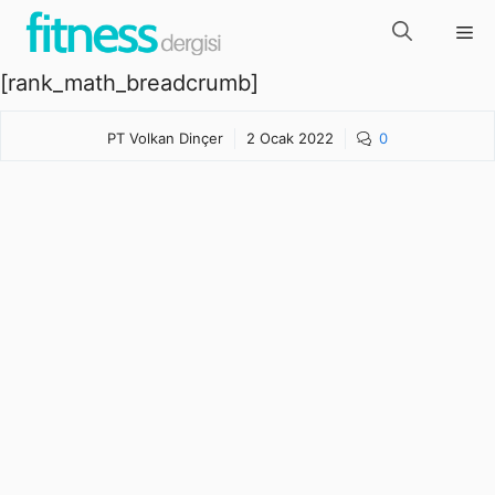
İçeriğe
Me
atla
[rank_math_breadcrumb]
PT Volkan Dinçer
2 Ocak 2022
0