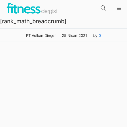
İçeriğe
Me
atla
[rank_math_breadcrumb]
PT Volkan Dinçer
25 Nisan 2021
0