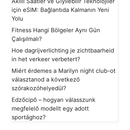
Akıllı Saatler ve Giyilebilir Teknolojiler
için eSIM: Bağlantıda Kalmanın Yeni
Yolu
Fitness Hangi Bölgeler Aynı Gün
Çalışılmalı?
Hoe dagrijverlichting je zichtbaarheid
in het verkeer verbetert?
Miért érdemes a Marilyn night club-ot
választanod a következő
szórakozóhelyedül?
Edzőcipő – hogyan válasszunk
megfelelő modellt egy adott
sportághoz?