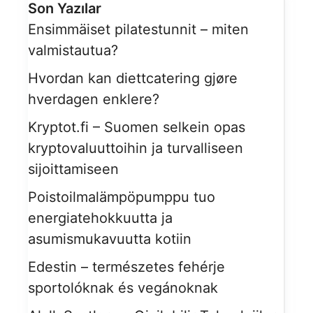
Son Yazılar
Ensimmäiset pilatestunnit – miten
valmistautua?
Hvordan kan diettcatering gjøre
hverdagen enklere?
Kryptot.fi – Suomen selkein opas
kryptovaluuttoihin ja turvalliseen
sijoittamiseen
Poistoilmalämpöpumppu tuo
energiatehokkuutta ja
asumismukavuutta kotiin
Edestin – természetes fehérje
sportolóknak és vegánoknak