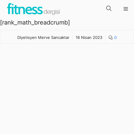
İçeriğe
Me
atla
[rank_math_breadcrumb]
Diyetisyen Merve Sancaktar
16 Nisan 2023
0