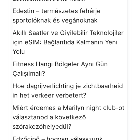
Edestin – természetes fehérje
sportolóknak és vegánoknak
Akıllı Saatler ve Giyilebilir Teknolojiler
için eSIM: Bağlantıda Kalmanın Yeni
Yolu
Fitness Hangi Bölgeler Aynı Gün
Çalışılmalı?
Hoe dagrijverlichting je zichtbaarheid
in het verkeer verbetert?
Miért érdemes a Marilyn night club-ot
választanod a következő
szórakozóhelyedül?
Edzőcipő – hogyan válasszunk