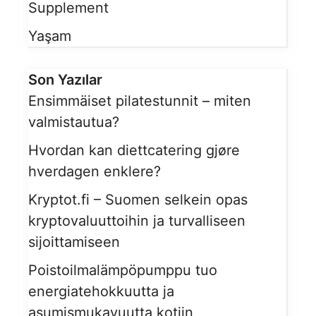
Supplement
Yaşam
Son Yazılar
Ensimmäiset pilatestunnit – miten
valmistautua?
Hvordan kan diettcatering gjøre
hverdagen enklere?
Kryptot.fi – Suomen selkein opas
kryptovaluuttoihin ja turvalliseen
sijoittamiseen
Poistoilmalämpöpumppu tuo
energiatehokkuutta ja
asumismukavuutta kotiin