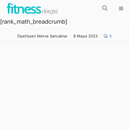
İçeriğe
Me
atla
[rank_math_breadcrumb]
Diyetisyen Merve Sancaktar
8 Mayıs 2023
0