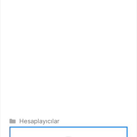
Kategoriler
Hesaplayıcılar