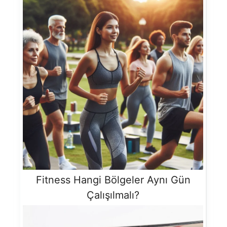
Fitness Hangi Bölgeler Aynı Gün
Çalışılmalı?