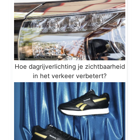
Hoe dagrijverlichting je zichtbaarheid
in het verkeer verbetert?