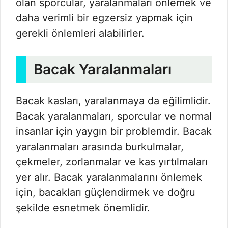
olan sporcular, yaralanmaları önlemek ve
daha verimli bir egzersiz yapmak için
gerekli önlemleri alabilirler.
Bacak Yaralanmaları
Bacak kasları, yaralanmaya da eğilimlidir.
Bacak yaralanmaları, sporcular ve normal
insanlar için yaygın bir problemdir. Bacak
yaralanmaları arasında burkulmalar,
çekmeler, zorlanmalar ve kas yırtılmaları
yer alır. Bacak yaralanmalarını önlemek
için, bacakları güçlendirmek ve doğru
şekilde esnetmek önemlidir.