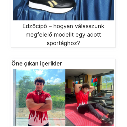
Edzőcipő – hogyan válasszunk
megfelelő modellt egy adott
sportághoz?
Öne çıkan içerikler