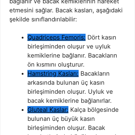
bağlanır ve bacak kemiklerinin hareket
etmesini sağlar. Bacak kasları, aşağıdaki
şekilde sınıflandırılabilir:
Quadriceps Femoris:
Dört kasın
birleşiminden oluşur ve uyluk
kemiklerine bağlanır. Bacakların
ön kısmını oluşturur.
Hamstring Kasları:
Bacakların
arkasında bulunan üç kasın
birleşiminden oluşur. Uyluk ve
bacak kemiklerine bağlanırlar.
Gluteal Kaslar:
Kalça bölgesinde
bulunan üç büyük kasın
birleşiminden oluşur. Bacak