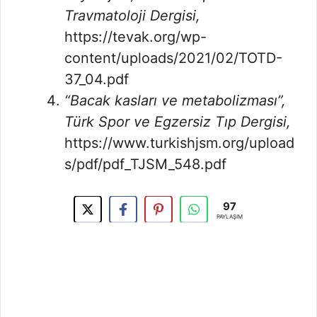
Travmatoloji Dergisi,
https://tevak.org/wp-
content/uploads/2021/02/TOTD-
37_04.pdf
“Bacak kasları ve metabolizması”,
Türk Spor ve Egzersiz Tıp Dergisi,
https://www.turkishjsm.org/upload
s/pdf/pdf_TJSM_548.pdf
97
PAYLAŞIM