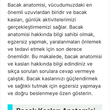
Bacak anatomisi, vücudumuzdaki en
önemli uzuvlardan biridir ve bacak
kasları, günlük aktivitelerimizi
gerçekleştirmemizi sağlar. Bacak
anatomisi hakkında bilgi sahibi olmak,
egzersiz yapmak, yaralanmaları önlemek
ve tedavi etmek için son derece
önemlidir. Bu makalede, bacak anatomisi
ve kasları hakkında bilgi edindiniz ve
sıkça sorulan sorulara cevap vermeye
çalıştık. Bacak kaslarınızı güçlendirmek
ve sağlıklı tutmak için egzersiz yapmaya
ve doğru beslenmeye özen gösterin.