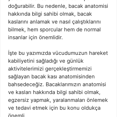
doğurabilir. Bu nedenle, bacak anatomisi
hakkında bilgi sahibi olmak, bacak
kaslarını anlamak ve nasıl çalıştıklarını
bilmek, hem sporcular hem de normal
insanlar için önemlidir.
İşte bu yazımızda vücudumuzun hareket
kabiliyetini sağladığı ve günlük
aktivitelerimizi gerçekleştirmemizi
sağlayan bacak kası anatomisinden
bahsedeceğiz. Bacaklarımızın anatomisi
ve kasları hakkında bilgi sahibi olmak,
egzersiz yapmak, yaralanmaları önlemek
ve tedavi etmek için bu konu oldukça
önemli.