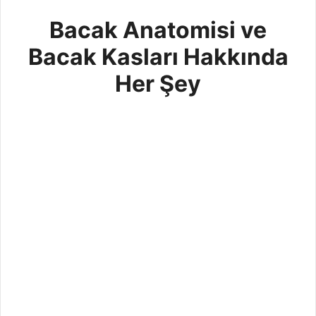
Bacak Anatomisi ve
Bacak Kasları Hakkında
Her Şey