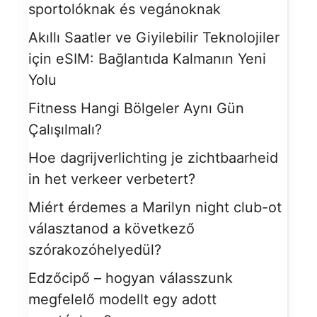
sportolóknak és vegánoknak
Akıllı Saatler ve Giyilebilir Teknolojiler
için eSIM: Bağlantıda Kalmanın Yeni
Yolu
Fitness Hangi Bölgeler Aynı Gün
Çalışılmalı?
Hoe dagrijverlichting je zichtbaarheid
in het verkeer verbetert?
Miért érdemes a Marilyn night club-ot
választanod a következő
szórakozóhelyedül?
Edzőcipő – hogyan válasszunk
megfelelő modellt egy adott