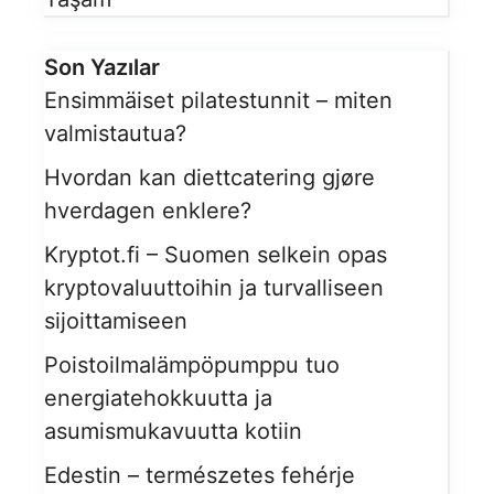
Son Yazılar
Ensimmäiset pilatestunnit – miten
valmistautua?
Hvordan kan diettcatering gjøre
hverdagen enklere?
Kryptot.fi – Suomen selkein opas
kryptovaluuttoihin ja turvalliseen
sijoittamiseen
Poistoilmalämpöpumppu tuo
energiatehokkuutta ja
asumismukavuutta kotiin
Edestin – természetes fehérje