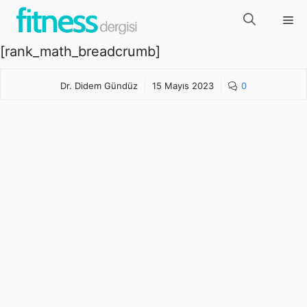
İçeriğe
Me
atla
[rank_math_breadcrumb]
Dr. Didem Gündüz
15 Mayıs 2023
0