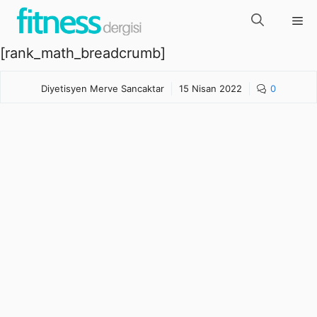
İçeriğe
Me
atla
[rank_math_breadcrumb]
Diyetisyen Merve Sancaktar
15 Nisan 2022
0