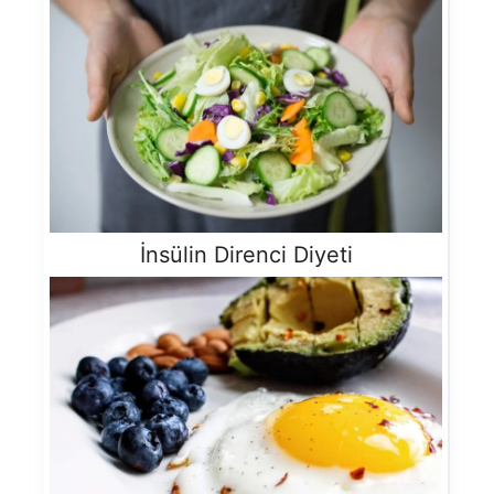
İnsülin Direnci Diyeti