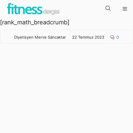
İçeriğe
Me
atla
[rank_math_breadcrumb]
Diyetisyen Merve Sancaktar
22 Temmuz 2023
0