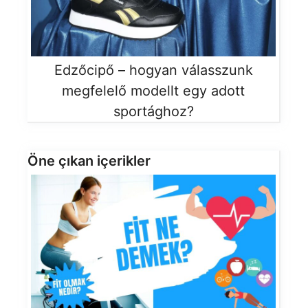
Edzőcipő – hogyan válasszunk
megfelelő modellt egy adott
sportághoz?
Öne çıkan içerikler