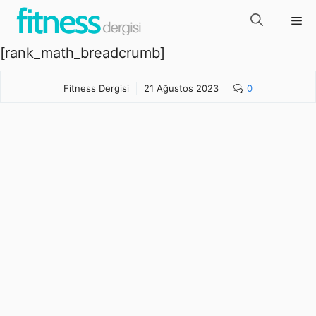
İçeriğe
Me
atla
[rank_math_breadcrumb]
Fitness Dergisi
21 Ağustos 2023
0