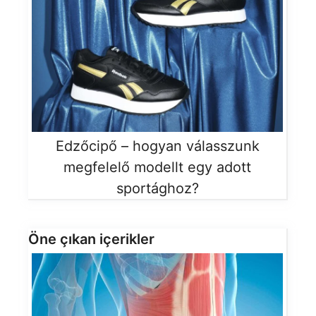
Edzőcipő – hogyan válasszunk
megfelelő modellt egy adott
sportághoz?
Öne çıkan içerikler