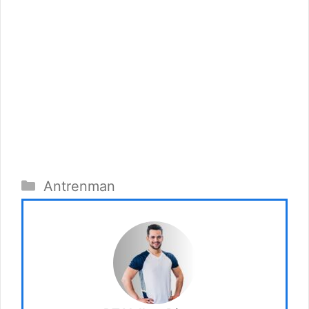
Kategoriler
Antrenman