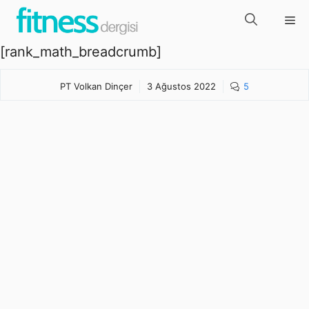
İçeriğe
Me
atla
[rank_math_breadcrumb]
PT Volkan Dinçer
3 Ağustos 2022
5