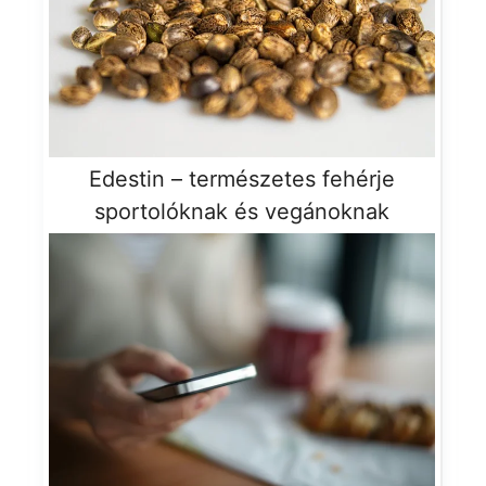
Edestin – természetes fehérje
sportolóknak és vegánoknak