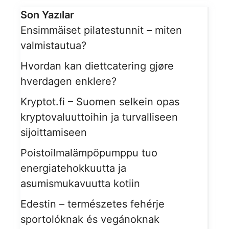
Son Yazılar
Ensimmäiset pilatestunnit – miten
valmistautua?
Hvordan kan diettcatering gjøre
hverdagen enklere?
Kryptot.fi – Suomen selkein opas
kryptovaluuttoihin ja turvalliseen
sijoittamiseen
Poistoilmalämpöpumppu tuo
energiatehokkuutta ja
asumismukavuutta kotiin
Edestin – természetes fehérje
sportolóknak és vegánoknak