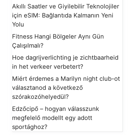
Akıllı Saatler ve Giyilebilir Teknolojiler
için eSIM: Bağlantıda Kalmanın Yeni
Yolu
Fitness Hangi Bölgeler Aynı Gün
Çalışılmalı?
Hoe dagrijverlichting je zichtbaarheid
in het verkeer verbetert?
Miért érdemes a Marilyn night club-ot
választanod a következő
szórakozóhelyedül?
Edzőcipő – hogyan válasszunk
megfelelő modellt egy adott
sportághoz?