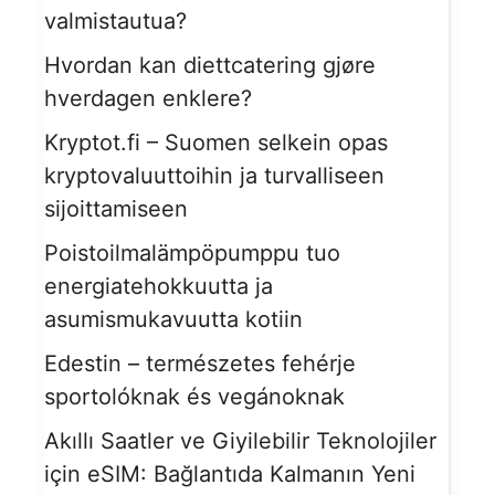
valmistautua?
Hvordan kan diettcatering gjøre
hverdagen enklere?
Kryptot.fi – Suomen selkein opas
kryptovaluuttoihin ja turvalliseen
sijoittamiseen
Poistoilmalämpöpumppu tuo
energiatehokkuutta ja
asumismukavuutta kotiin
Edestin – természetes fehérje
sportolóknak és vegánoknak
Akıllı Saatler ve Giyilebilir Teknolojiler
için eSIM: Bağlantıda Kalmanın Yeni