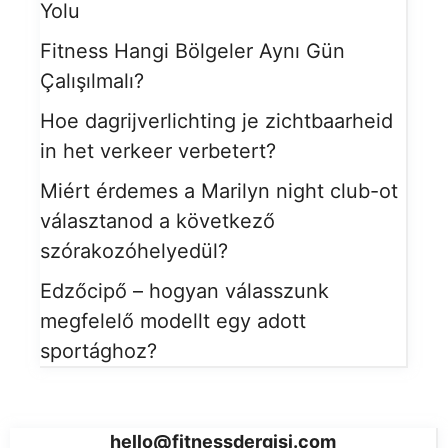
Yolu
Fitness Hangi Bölgeler Aynı Gün
Çalışılmalı?
Hoe dagrijverlichting je zichtbaarheid
in het verkeer verbetert?
Miért érdemes a Marilyn night club-ot
választanod a következő
szórakozóhelyedül?
Edzőcipő – hogyan válasszunk
megfelelő modellt egy adott
sportághoz?
hello@fitnessdergisi.com