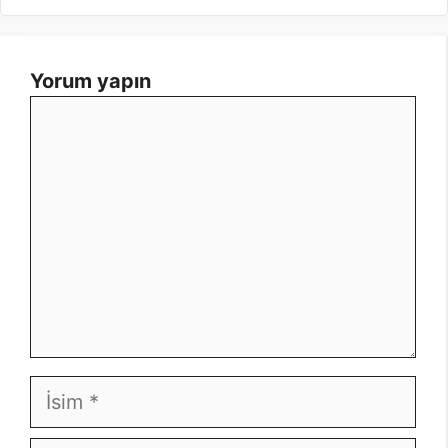
Yorum yapın
Yorum
İsim