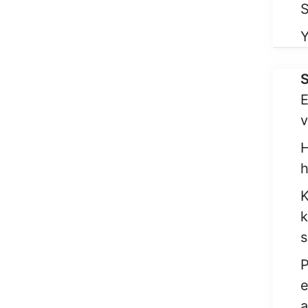
S
E
v
H
h
K
k
s
e
a