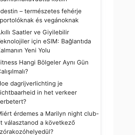
destin – természetes fehérje
portolóknak és vegánoknak
kıllı Saatler ve Giyilebilir
eknolojiler için eSIM: Bağlantıda
almanın Yeni Yolu
itness Hangi Bölgeler Aynı Gün
alışılmalı?
oe dagrijverlichting je
ichtbaarheid in het verkeer
erbetert?
iért érdemes a Marilyn night club-
t választanod a következő
zórakozóhelyedül?