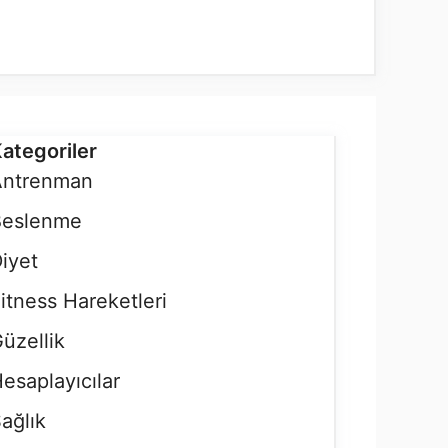
ategoriler
Antrenman
Beslenme
iyet
itness Hareketleri
üzellik
esaplayıcılar
ağlık