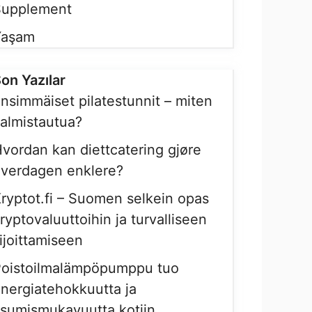
Supplement
Yaşam
on Yazılar
nsimmäiset pilatestunnit – miten
almistautua?
vordan kan diettcatering gjøre
verdagen enklere?
ryptot.fi – Suomen selkein opas
ryptovaluuttoihin ja turvalliseen
ijoittamiseen
Poistoilmalämpöpumppu tuo
nergiatehokkuutta ja
sumismukavuutta kotiin