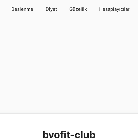
Beslenme
Diyet
Güzellik
Hesaplayıcılar
byofit-club