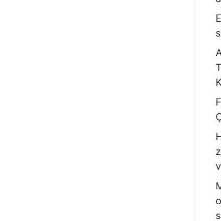
E
s
A
T
K
F
Ç
H
z
v
M
o
s